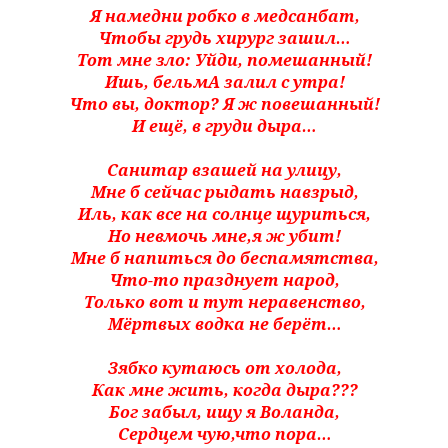
Я намедни робко в медсанбат,
Чтобы грудь хирург зашил…
Тот мне зло: Уйди, помешанный!
Ишь, бельмА залил с утра!
Что вы, доктор? Я ж повешанный!
И ещё, в груди дыра…
Санитар взашей на улицу,
Мне б сейчас рыдать навзрыд,
Иль, как все на солнце щуриться,
Но невмочь мне,я ж убит!
Мне б напиться до беспамятства,
Что-то празднует народ,
Только вот и тут неравенство,
Мёртвых водка не берёт…
Зябко кутаюсь от холода,
Как мне жить, когда дыра???
Бог забыл, ищу я Воланда,
Сердцем чую,что пора…