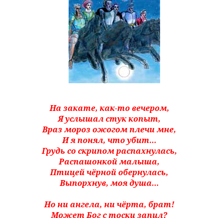
На закате, как-то вечером,
Я услышал стук копыт,
Враз мороз ожогом плечи мне,
И я понял, что убит…
Грудь со скрипом распахнулась,
Распашонкой малыша,
Птицей чёрной обернулась,
Выпорхнув, моя душа…
Но ни ангела, ни чёрта, брат!
Может Бог с тоски запил?