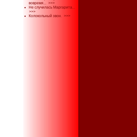
вовремя...
>>>
Не случилась Маргарита...
>>>
Колокольный звон.
>>>