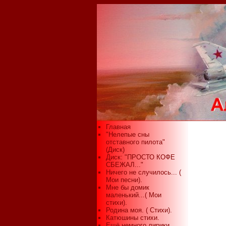
Главная
"Нелепые сны
отставного пилота"
(Диск)
Диск: "ПРОСТО КОФЕ
СБЕЖАЛ..."
Ничего не случилось... (
Мои песни).
Мне бы домик
маленький...( Мои
стихи).
Родина моя. ( Стихи).
Катюшины стихи.
Ещё немного лирики...