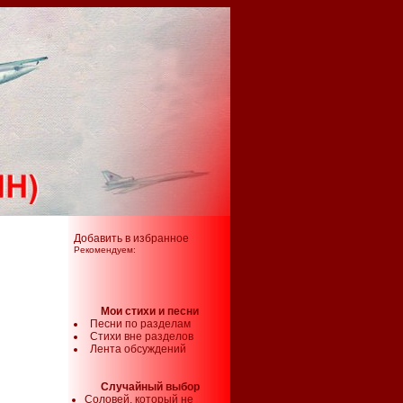
Добавить в избранное
Рекомендуем:
Мои стихи и песни
Песни по разделам
Стихи вне разделов
Лента обсуждений
Случайный выбор
Соловей, который не