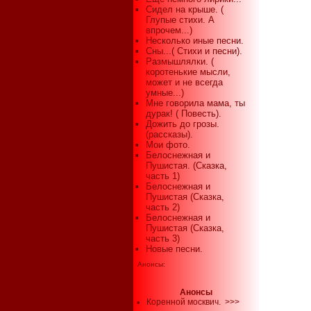
Сидел на крыше. (
Глупые стихи. А
впрочем...)
Несколько иные песни.
Сны...( Стихи и песни).
Размышлялки. (
коротенькие мысли,
может и не всегда
умные...)
Мне говорила мама, ты
дурак! ( Повесть).
Дожить до грозы.
(рассказы).
Мои фото.
Белоснежная и
Пушистая. (Сказка,
часть 1)
Белоснежная и
Пушистая (Сказка,
часть 2)
Белоснежная и
Пушистая (Сказка,
часть 3)
Новые песни.
Анонсы:
Анонсы
Коренной москвич.
>>>