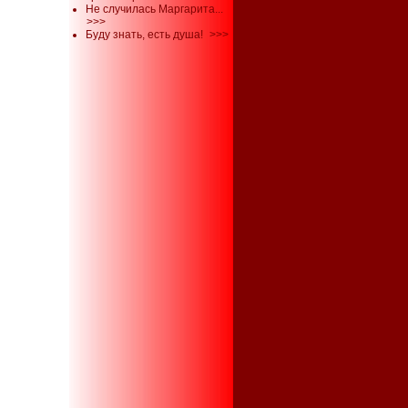
Не случилась Маргарита...
>>>
Буду знать, есть душа!
>>>