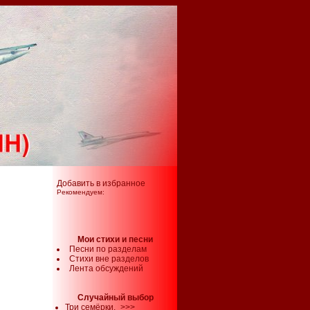
Добавить в избранное
Рекомендуем:
Мои стихи и песни
Песни по разделам
Стихи вне разделов
Лента обсуждений
Случайный выбор
Три семёрки.
>>>