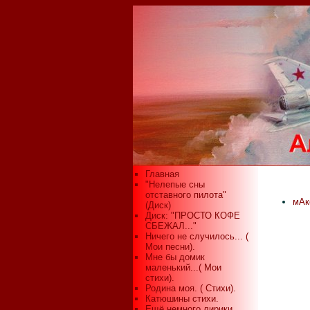
Главная
"Нелепые сны
отставного пилота"
мАк
(Диск)
Диск: "ПРОСТО КОФЕ
СБЕЖАЛ..."
Ничего не случилось... (
Мои песни).
Мне бы домик
маленький...( Мои
стихи).
Родина моя. ( Стихи).
Катюшины стихи.
Ещё немного лирики...