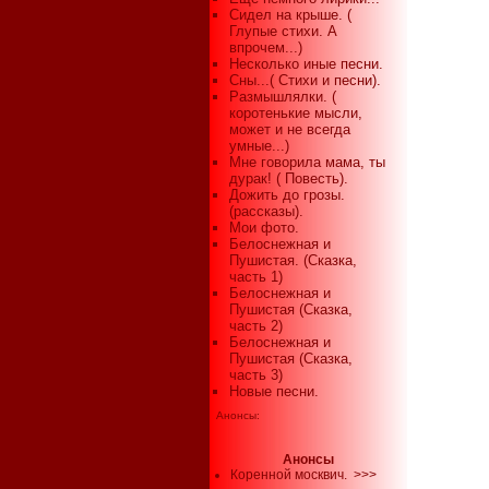
Сидел на крыше. (
Глупые стихи. А
впрочем...)
Несколько иные песни.
Сны...( Стихи и песни).
Размышлялки. (
коротенькие мысли,
может и не всегда
умные...)
Мне говорила мама, ты
дурак! ( Повесть).
Дожить до грозы.
(рассказы).
Мои фото.
Белоснежная и
Пушистая. (Сказка,
часть 1)
Белоснежная и
Пушистая (Сказка,
часть 2)
Белоснежная и
Пушистая (Сказка,
часть 3)
Новые песни.
Анонсы:
Анонсы
Коренной москвич.
>>>