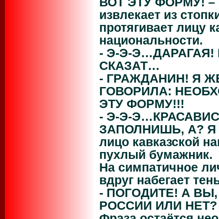
ВОТ ЭТУ ФОРМУ! –
извлекает из стопк
протягивает лицу к
национальности.
- Э-Э-Э…ДАРАГАЯ
СКАЗАТ…
- ГРАЖДАНИН! Я Ж
ГОВОРИЛА: НЕОБ
ЭТУ ФОРМУ!!!
- Э-Э-Э…КРАСАВИС
ЗАПОЛНИШЬ, А? Я 
лицо кавказской н
пухлый бумажник.
На симпатичное ли
вдруг набегает те
- ПОГОДИТЕ! А В
РОССИИ ИЛИ НЕТ?
Фраза остаётся нео