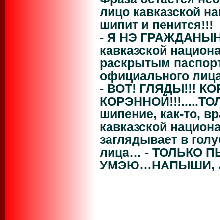
лицо кавказской на
шипит и пенится!!!
- Я НЭ ГРАЖДАНЫН
кавказской национ
раскрытым паспор
официального лица
- ВОТ! ГЛЯДЫ!!! 
КОРЭННОЙ!!!.....ТО
шипение, как-то, в
кавказской национ
заглядывает в гол
лица… - ТОЛЬКО 
УМЭЮ…НАПЫШИ, А?........