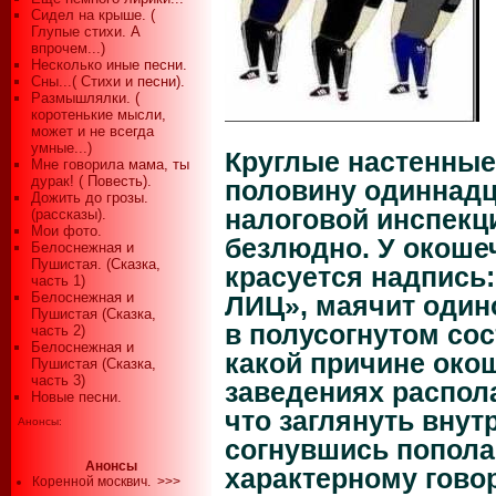
Сидел на крыше. (
Глупые стихи. А
впрочем...)
Несколько иные песни.
Сны...( Стихи и песни).
Размышлялки. (
коротенькие мысли,
может и не всегда
умные...)
Круглые настенные
Мне говорила мама, ты
дурак! ( Повесть).
половину одиннадц
Дожить до грозы.
налоговой инспекци
(рассказы).
Мои фото.
безлюдно. У окоше
Белоснежная и
Пушистая. (Сказка,
красуется надпис
часть 1)
Белоснежная и
ЛИЦ», маячит один
Пушистая (Сказка,
в полусогнутом сос
часть 2)
Белоснежная и
какой причине око
Пушистая (Сказка,
часть 3)
заведениях распола
Новые песни.
что заглянуть внут
Анонсы:
согнувшись пополам
Анонсы
характерному гово
Коренной москвич.
>>>