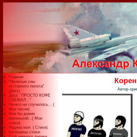
Главная
Корен
"Нелепые сны
отставного пилота"
Автор ори
(Диск)
Диск: "ПРОСТО КОФЕ
СБЕЖАЛ..."
Ничего не случилось... (
Мои песни).
Мне бы домик
маленький...( Мои
стихи).
Родина моя. ( Стихи).
Катюшины стихи.
Ещё немного лирики...