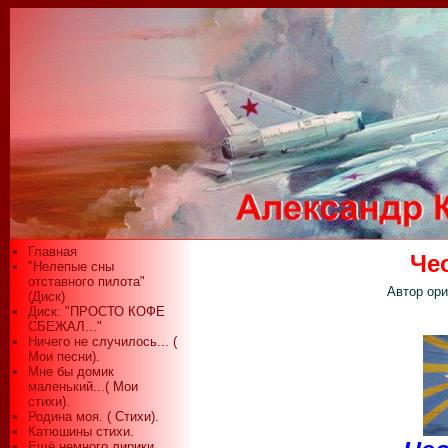
Главная
Че
"Нелепые сны
отставного пилота"
Автор ори
(Диск)
Диск: "ПРОСТО КОФЕ
СБЕЖАЛ..."
Ничего не случилось... (
Мои песни).
Мне бы домик
маленький...( Мои
стихи).
Родина моя. ( Стихи).
Катюшины стихи.
Ещё немного лирики...