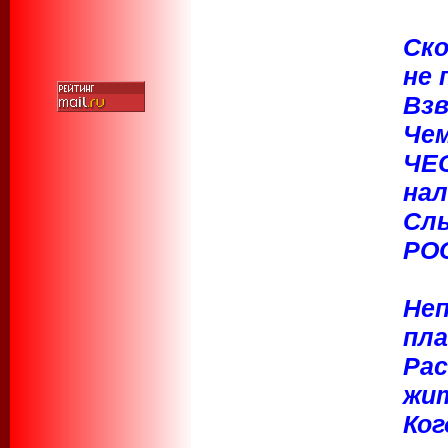
Ско
не 
Взв
Че
ЧЕС
нал
Слы
РО
Неп
пла
Ра
жит
Ког