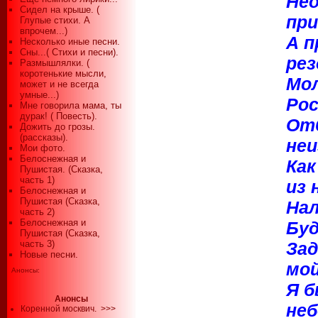
Не
Сидел на крыше. (
при
Глупые стихи. А
впрочем...)
А п
Несколько иные песни.
Сны...( Стихи и песни).
рез
Размышлялки. (
коротенькие мысли,
Мол
может и не всегда
умные...)
Рос
Мне говорила мама, ты
дурак! ( Повесть).
От
Дожить до грозы.
(рассказы).
неи
Мои фото.
Белоснежная и
Как
Пушистая. (Сказка,
часть 1)
из 
Белоснежная и
Пушистая (Сказка,
Нал
часть 2)
Белоснежная и
Буд
Пушистая (Сказка,
часть 3)
Зад
Новые песни.
мой
Анонсы:
Я б
Анонсы
неб
Коренной москвич.
>>>