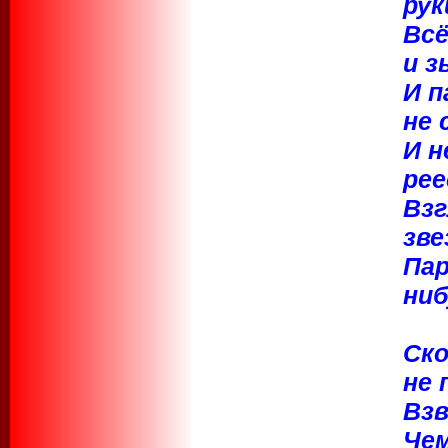
рук
Всё
и з
И п
не 
И н
рее
Взг
зве
Пар
ниб
Ско
не 
Взв
Че