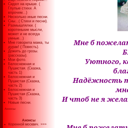
Сидел на крыше. (
Глупые стихи. А
впрочем...)
Несколько иные песни.
Сны...( Стихи и песни).
Размышлялки. (
коротенькие мысли,
может и не всегда
умные...)
Мне б пожела
Мне говорила мама, ты
дурак! ( Повесть).
Б
Дожить до грозы.
(рассказы).
Уютного, к
Мои фото.
Белоснежная и
Пушистая. (Сказка,
бла
часть 1)
Белоснежная и
Надёжность т
Пушистая (Сказка,
часть 2)
мн
Белоснежная и
Пушистая (Сказка,
И чтоб не я жела
часть 3)
Новые песни.
Анонсы:
Анонсы
Коренной москвич.
>>>
Мне б пожелать