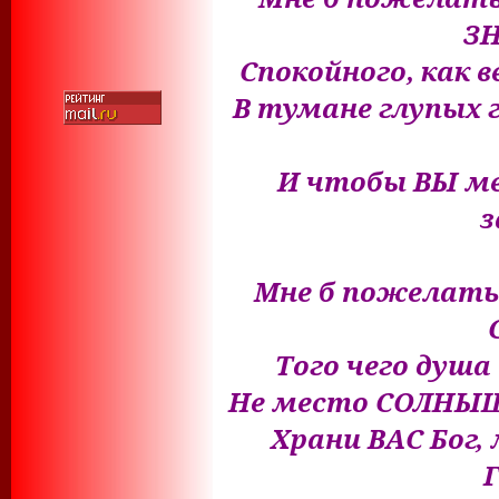
З
Спокойного, как в
В тумане глупых 
И чтобы ВЫ ме
з
Мне б пожелать
Того чего душа
Не место СОЛНЫШК
Храни ВАС Бог,