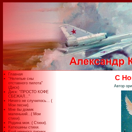
Главная
С Но
"Нелепые сны
отставного пилота"
Автор ори
(Диск)
Диск: "ПРОСТО КОФЕ
СБЕЖАЛ..."
Ничего не случилось... (
Мои песни).
Мне бы домик
маленький...( Мои
стихи).
Родина моя. ( Стихи).
Катюшины стихи.
Ещё немного лирики...