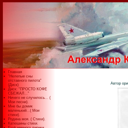
Главная
"Нелепые сны
отставного пилота"
Автор ори
(Диск)
Диск: "ПРОСТО КОФЕ
СБЕЖАЛ..."
Ничего не случилось... (
Мои песни).
Мне бы домик
маленький...( Мои
стихи).
Родина моя. ( Стихи).
Катюшины стихи.
Ещё немного лирики...