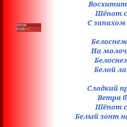
Восхитите
Шёпот с
С запахом
Белоснеж
На молоч
Белосне
Белой л
Сладкий пр
Ветра б
Шёпот с
Белый зонт 