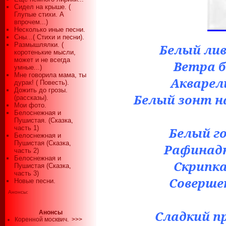
Сидел на крыше. (
Глупые стихи. А
впрочем...)
Несколько иные песни.
Сны...( Стихи и песни).
Размышлялки. (
Белый лив
коротенькие мысли,
может и не всегда
Ветра б
умные...)
Мне говорила мама, ты
Акварел
дурак! ( Повесть).
Дожить до грозы.
Белый зонт 
(рассказы).
Мои фото.
Белоснежная и
Пушистая. (Сказка,
часть 1)
Белый го
Белоснежная и
Пушистая (Сказка,
Рафинадн
часть 2)
Белоснежная и
Скрипка
Пушистая (Сказка,
часть 3)
Соверше
Новые песни.
Анонсы:
Сладкий пр
Анонсы
Коренной москвич.
>>>