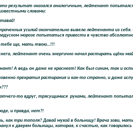
что результат оказался аналогичным, лейтенант попытался
 известными словами:
Вставай!
раченных усилий окончательно вывела лейтенанта из себя. 
 градусном морозе попытаться привести в чувство абсолютн
 Я тебе ща, мать твою…!!!
снега, лейтенант очень энергично начал растирать щёки м
енант! А ведь он даже не краснеет! Как был синим, так и ос
венно прекратил растирания и как-то странно, и даже исп
к???
отчего-то вдруг, трясущимися
руками, лейтенант попыталс
роде, и правда, нет?!
оишь, как три тополя? Давай мухой в больницу! Врача зови, 
ванул к дверям больницы, которая, к счастью, как говорилос