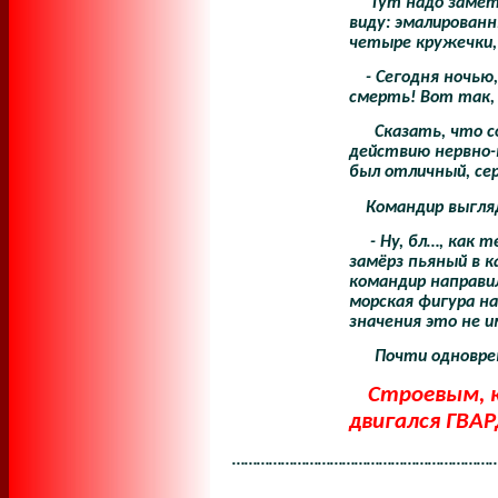
Тут надо замет
виду: эмалированн
четыре кружечки,
- Сегодня ночью
смерть! Вот так, 
Сказать, что с
действию нервно-п
был отличный, сер
Командир выгля
- Ну, бл…, как 
замёрз пьяный в к
командир направи
морская фигура на
значения это не и
Почти одновре
Строевым, к
двигался ГВ
………………………………………………………