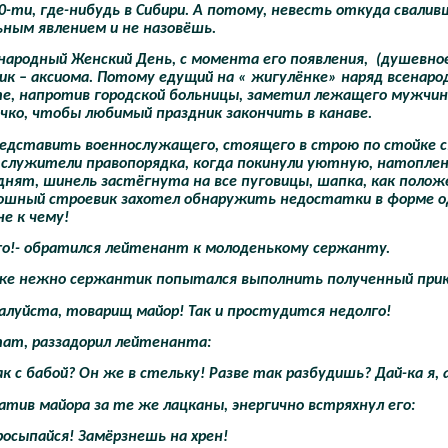
0-ти, где-нибудь в Сибири. А потому, невесть откуда свалив
ьным явлением и не назовёшь.
народный Женский День, с момента его появления,
(душевно
к – аксиома. Потому едущий на « жигулёнке» наряд всенарод
, напротив городской больницы, заметил лежащего мужчину. 
чко, чтобы любимый праздник закончить в канаве.
едставить военнослужащего, стоящего в строю по стойке с
 служители правопорядка, когда покинули уютную, натоплен
нят, шинель застёгнута на все пуговицы, шапка, как положен
ошный строевик захотел обнаружить недостатки в форме од
е к чему!
его!- обратился лейтенант к молоденькому сержанту.
же нежно сержантик попытался выполнить полученный приказ.
луйста, товарищ майор! Так и простудится недолго!
тат, раззадорил лейтенанта:
ак с бабой? Он же в стельку! Разве так разбудишь? Дай-ка я,
атив майора за те же лацканы, энергично встряхнул его:
Просыпайся! Замёрзнешь на хрен!