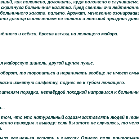
вший, как положено, доложить, куда положено о случившемс
но скрипнула больничная калитка. Пред светлы очи лейтенант
больничного халата, пальто. Аромат, мгновенно озонирова
что доктор исключением не являлся и женский праздник даж
ённого и осёкся, бросив взгляд на лежащего майора.
ал майорскую шинель, другой щупал пульс.
наоборот, то торопиться и нервничать вообще не имеет смы
ужасно измятую салфетку, поднёс её к губам лежащего.
тителям порядка, нетвёрдой походкой направился к больничн
т…
 о том, что это натуральный садизм заставлять людей в та
енно приходил к выводу: если бы этого не случалось, то чел
.
ыло, как нельзя, кстати, и к месту. Однако, полк
притопыва