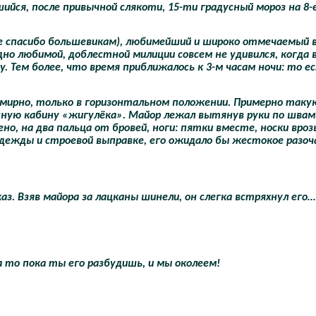
шийся, после привычной слякоти, 15-ти градусный мороз на 8-
е спасибо большевикам), любимейший и широко отмечаемый 
но любимой, доблестной милиции совсем не удивился, когда 
Тем более, что время приближалось к 3-м часам ночи: то ес
мирно, только в горизонтальном положении. Примерно таку
ную кабину «жигулёка». Майор лежал вытянув руки по швам
о, на два пальца от бровей, ноги: пятки вместе, носки врозь
ежды и строевой выправке, его ожидало бы жестокое разоч
 Взяв майора за лацканы шинели, он слегка встряхнул его…
 а то пока ты его разбудишь, и мы околеем!