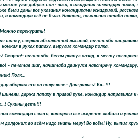
 месте уже добрых пол - часа, в ожидании командира полка,
уже были даны все указания командирами эскадрилий, расска
и, а командира всё не было. Наконец, начальник штаба полка
! Можно перекурить!
ая шапку, сверкая абсолютной лысиной, начштаба направился 
, комкая в руках папаху, вырулил командир полка.
сь! Смирно!- начштаба, бегом рванул назад, к месту построен
аво! – печатая шаг, начштаба двинулся навстречу командиру
вник! Полк…
дир оборвал его на полуслове.- Доигрались! Бл…!!!
 шинели, держа папаху в правой руке, командир направился 
л…! Сукины дети!!!
нии командира своего, которого все искренне любили и уважа
вам долдонил: во всём надо знать меру! Во всём! Ну, выпил к