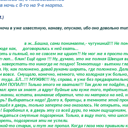
 ночь с 8-го на 9-е марта.
.)
ночи в уже известную, канаву, опускаю, ибо оно довольно ти
в ж…Башка, сами понимаете,- чугуниний!!! Не по
роде как,
договорились к ней ехать…
хоть и пьяный, но не совсем же идиот?! Не мог же я просто т
п-лап… блин! Ещё одно !!! Ну, думаю, это же полная Швеция 
ю, наверстать-то никогда не поздно! Темнотища - выткни гла
. Ну, как положено, давай руками шарить, где положено. Дал
 вовсе.
Смущало, конечно, немного, что холодная уж больно,
 туда…БЛ…!!! МУЖИК!!! Ну, справа, я уже без предварительн
АМ ПОПАЛ!!! Только этого не хватало!!! Так дело не пойдёт,
ал: хрен их знает ,а вдруг буйные или хуже того, трёкнуты
ежанки, кстати, внимание обратил, что ни матраса на ней, н
еперь? Выбираться надо! Долго я, братцы, в темноте этой пр
ашёл я дверь, только заперта она оказалась. Не открыть, ни
 Барабанил я, в дверь эту со всей дури, по моим ощущениям, 
ождаться смутные подозрения. Только, в виду того, что шес
реть, подозрения эти не успели.
акой-то старик, и тут же пропал. Когда глаза мои привыкли к