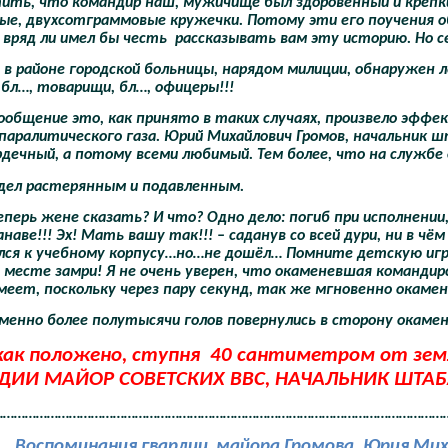
ить, что командир наш, мужичище был здоровенный и крепкий
ые, двухсотграммовые кружечки. Потому эти его поучения об
 вряд ли имел бы честь
рассказывать вам эту историю. Но с
, в районе городской больницы, нарядом милиции, обнаружен
бл…, товарищи, бл…, офицеры!!!
ообщение это, как принято в таких случаях, произвело эффек
аралитического газа. Юрий Михайлович Громов, начальник шта
дечный, а потому всеми любимый. Тем более, что на службе он 
дел растерянным и подавленным.
теперь жене сказать? И что? Одно дело: погиб при исполнени
анаве!!! Эх! Мать вашу так!!! – саданув со всей дури, ни в ч
лся к учебному корпусу…но…не дошёл… Помните детскую игру:
 месте замри! Я не очень уверен, что окаменевшая командирс
меет, поскольку через пару секунд, так же мгновенно окаме
менно более полутысячи голов повернулись в сторону окаме
ак положено, ступня
40 сантиметром от земл
АРДИИ МАЙОР СОВЕТСКИХ ВВС, НАЧАЛЬНИК ШТА
……………………………………………………………………………………………………………
Воспоминания гвардии
майора Громова, Юрия Мих