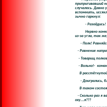
припригивавший на
случалось. Давно 
вспомнить, иссякл
зычно гаркнул:
- Разойдись
Нервно комк
из-за угла, так же
- Полк! Равняй
- Равнение напр
- Товарищ полко
- Вольно!-
коман
В расстёгнутой
- Доигрались, б
В таком состоя
- Сколько раз я 
оху….я???