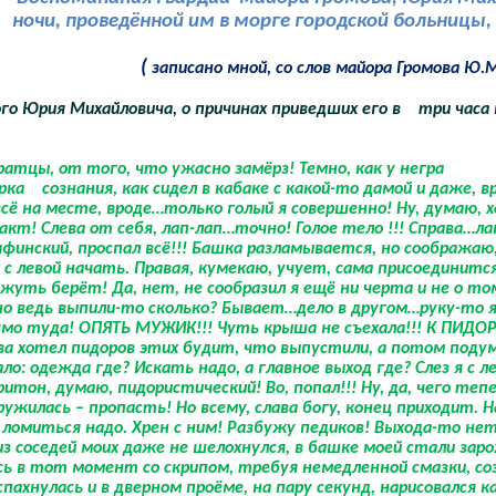
ночи, проведённой им в морге городской больницы, в
(
записано мной, со слов майора Громова Ю.М
го Юрия Михайловича, о причинах приведших его в
три часа 
братцы, от того, что ужасно замёрз! Темно, как у негра
орка
сознания, как сидел в кабаке с какой-то дамой и даже, в
всё на месте, вроде…только голый я совершенно! Ну, думаю, 
кт! Слева от себя, лап-лап…точно! Голое тело !!! Справа…ла
 афинский, проспал всё!!! Башка разламывается, но сообража
с левой начать. Правая, кумекаю, учует, сама присоединится
уть берёт! Да, нет, не сообразил я ещё ни черта и не о том
но ведь выпили-то сколько? Бывает…дело в другом…руку-то я
ямо туда! ОПЯТЬ МУЖИК!!! Чуть крыша не съехала!!! К ПИДОР
ва хотел пидоров этих будит, что выпустили, а потом подум
: одежда где? Искать надо, а главное выход где? Слез я с л
ритон, думаю, пидористический! Во, попал!!! Ну, да, чего т
ужилась – пропасть! Но всему, слава богу, конец приходит. Н
ломиться надо. Хрен с ним! Разбужу педиков! Выхода-то нет!
из соседей моих даже не шелохнулся, в башке моей стали зар
сь в тот момент со скрипом, требуя немедленной смазки, соз
пахнулась и в дверном проёме, на пару секунд, нарисовался к