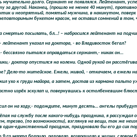
ь мучительно долго. Сержант не появлялся. Лейтенант, успе
ту за другой. Наконец, (прошло не менее 40 минут), против
нтик и неопрятный, помятый мужчина, в накинутом, поверх 
неповторимым букетом красок, не оставил сомнений в том, 
за смертью посылать, бл…! – набросился лейтенант на подчин
 – лейтенант указал на доктора, - во Владивосток бегал?
…- бессвязно пытался оправдаться сержант,- никак он…
ики,- доктор опустился на колени. Одной рукой он расстёгив
те? Дело-то житейское. Ежели, живой, - откачаем, а ежели 
ил ухо к груди майора, а затем, достав из кармана пальто 
растно изрёк эскулап и, повернувшись к остолбеневшим блюс
росил он на ходу,- подождите, минут десять… ангелы прибуду
ёпая на службу после какого-нибудь праздника, я рассуждал
, трезво, (по возможности), взглянув на вещи, так же неизм
один-единственный праздник, праздновало бы его до сих пор
9-го марта бодрило, радовало, возвращало к жизни, словом б