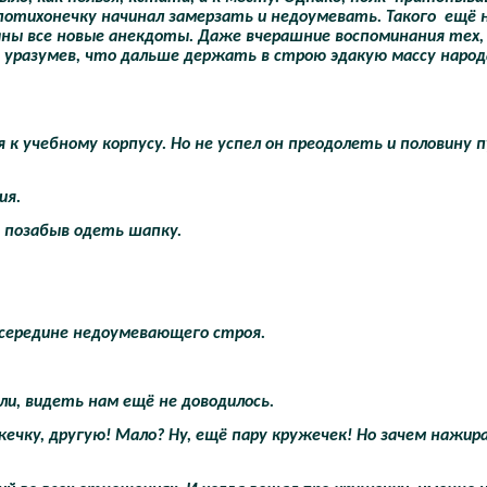
 потихонечку начинал замерзать и недоумевать. Такого
ещё 
заны все новые анекдоты. Даже вчерашние воспоминания тех,
, уразумев, что дальше держать в строю эдакую массу народа
к учебному корпусу. Но не успел он преодолеть и половину п
ия.
, позабыв одеть шапку.
к середине недоумевающего строя.
ли, видеть нам ещё не доводилось.
ружечку, другую! Мало? Ну, ещё пару кружечек! Но зачем нажир