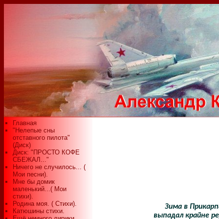
Главная
"Нелепые сны
отставного пилота"
(Диск)
Диск: "ПРОСТО КОФЕ
СБЕЖАЛ..."
Ничего не случилось... (
Мои песни).
Мне бы домик
маленький...( Мои
стихи).
Родина моя. ( Стихи).
Зима в Прикарп
Катюшины стихи.
выпадал крайне ре
Ещё немного лирики...