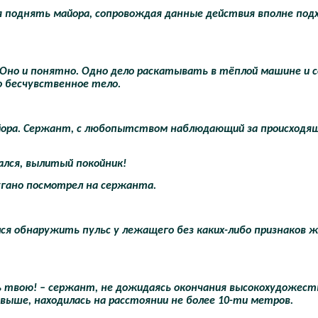
 поднять майора, сопровождая данные действия вполне по
Оно и понятно. Одно дело раскатывать в тёплой машине и 
о бесчувственное тело.
айора. Сержант, с любопытством наблюдающий за происходящ
тался, вылитый покойник!
угано посмотрел на сержанта.
я обнаружить пульс у лежащего без каких-либо признаков ж
мать твою! – сержант, не дожидаясь окончания высокохудожес
ь выше, находилась на расстоянии не более 10-ти метров.