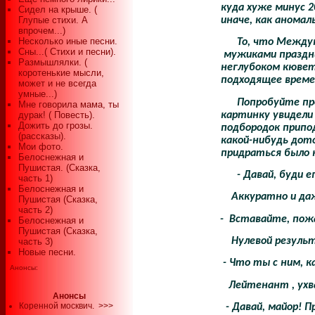
куда хуже минус 2
Сидел на крыше. (
Глупые стихи. А
иначе, как аномал
впрочем...)
Несколько иные песни.
То, что Между
Сны...( Стихи и песни).
мужиками праздни
Размышлялки. (
неглубоком кювете
коротенькие мысли,
подходящее време
может и не всегда
умные...)
Попробуйте пр
Мне говорила мама, ты
картинку увидели
дурак! ( Повесть).
Дожить до грозы.
подбородок припод
(рассказы).
какой-нибудь дот
Мои фото.
придраться было н
Белоснежная и
Пушистая. (Сказка,
- Давай, буди 
часть 1)
Белоснежная и
Аккуратно и да
Пушистая (Сказка,
часть 2)
-
Вставайте, пожа
Белоснежная и
Пушистая (Сказка,
Нулевой резуль
часть 3)
Новые песни.
- Что ты с ним, к
Анонсы:
Лейтенант , ухв
Анонсы
Коренной москвич.
>>>
- Давай, майор! 