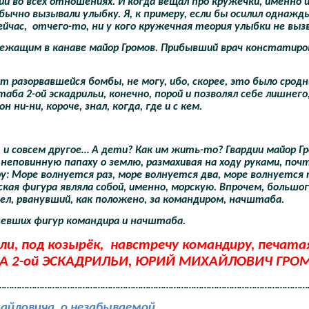
 во всех отношениях. И когда вещал про кружечки, именно и
ычно вызывали улыбку. Я, к примеру, если бы осилил однажд
ейчас,
отчего-то, ни у кого кружечная теория улыбки не выз
 лежащим в канаве майор Громов. Прибывший врач констатиро
т разорвавшейся бомбы, не могу, ибо, скорее, это было сродн
ба 2-ой эскадрильи, конечно, порой и позволял себе лишнего
ни-ни, короче, знал, когда, где и с кем.
и, и совсем другое… А дети? Как им жить-то? Гвардии майор Г
ём неповинную папаху о землю, размахивая на ходу руками, поч
 Море волнуется раз, море волнуется два, море волнуется 
кая фигура являла собой, именно, морскую. Впрочем, большо
нел, рванувший, как положено, за командиром, начштаба.
невших фигур командира и начштаба.
и, под козырёк,
навстречу командиру, печата
БА 2-ой ЭСКАДРИЛЬИ, ЮРИЙ МИХАЙЛОВИЧ ГРОМ
……………………………………………………………………………………………………………
айловича, о незабываемой