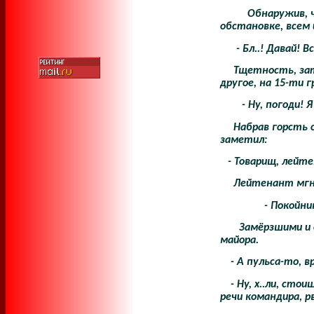
Обнаружив, 
обстановке, всем
- Бл..! Давай! 
Тщетность, зат
другое, на 15-ти
- Ну, погоди!
Набрав горсть 
заметил:
- Товарищ, лейт
Лейтенант мгно
- Покойни
Замёрзшими и 
майора.
- А пульса-то, в
- Ну, х..ли, ст
речи командира, р