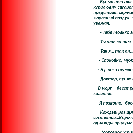
Время тянулос
курил одну сигаре
предстали: сержа
морозный воздух
уважал.
- Тебя только 
- Ты что за ним
- Так я… так он
- Спокойно, муж
- Ну, чего шуми
Доктор, прилож
- В морг – бесст
калитке.
- Я позвоню,- б
Каждый раз щл
состоянии…Впрочем
однажды придумав 
Морозное утро 