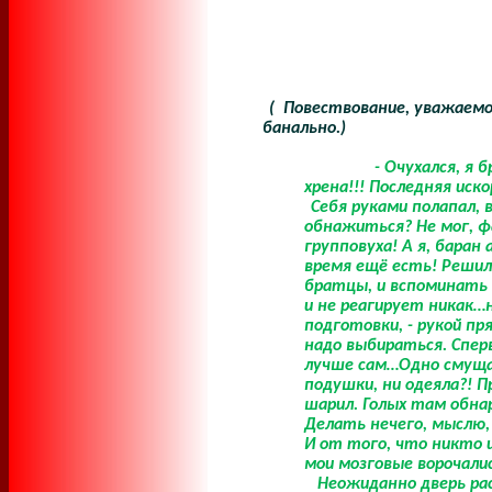
(
Повествование, уважаемо
банально.)
- Очухался, я 
хрена!!! Последняя иск
Себя руками полапал, 
обнажиться? Не мог, фа
групповуха! А я, баран
время ещё есть! Решил 
братцы, и вспоминать ж
и не реагирует никак…
подготовки, - рукой пр
надо выбираться. Спер
лучше сам…Одно смущало
подушки, ни одеяла?! П
шарил. Голых там обнар
Делать нечего, мыслю, 
И от того, что никто 
мои мозговые ворочали
Неожиданно дверь рас