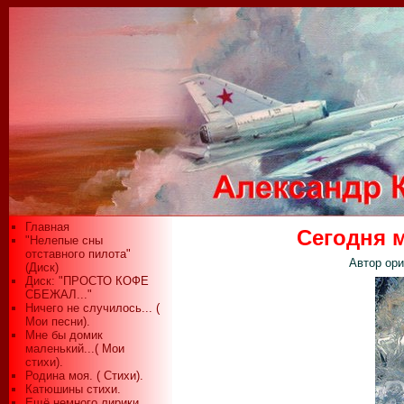
Главная
Сегодня м
"Нелепые сны
отставного пилота"
Автор ори
(Диск)
Диск: "ПРОСТО КОФЕ
СБЕЖАЛ..."
Ничего не случилось... (
Мои песни).
Мне бы домик
маленький...( Мои
стихи).
Родина моя. ( Стихи).
Катюшины стихи.
Ещё немного лирики...