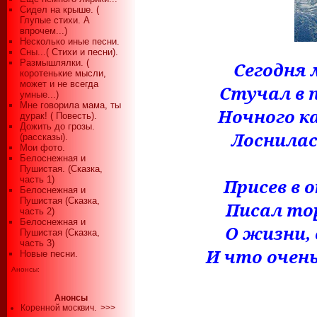
Сидел на крыше. (
Глупые стихи. А
впрочем...)
Несколько иные песни.
Сны...( Стихи и песни).
Размышлялки. (
Сегодня 
коротенькие мысли,
может и не всегда
Стучал в 
умные...)
Мне говорила мама, ты
Ночного к
дурак! ( Повесть).
Дожить до грозы.
Лоснилас
(рассказы).
Мои фото.
Белоснежная и
Пушистая. (Сказка,
часть 1)
Присев в 
Белоснежная и
Пушистая (Сказка,
Писал тор
часть 2)
Белоснежная и
О жизни, 
Пушистая (Сказка,
часть 3)
И что очен
Новые песни.
Анонсы:
Анонсы
Коренной москвич.
>>>