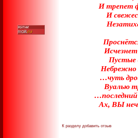
И трепет 
И свежес
Незати
Проснётся
Исчезнет 
Пустые 
Небрежно
…чуть дро
Вуалью 
…последний
Ах, ВЫ неч
К разделу
добавить отзыв