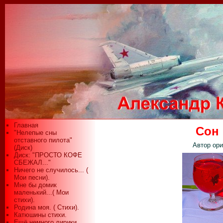
Главная
Сон
"Нелепые сны
отставного пилота"
Автор ори
(Диск)
Диск: "ПРОСТО КОФЕ
СБЕЖАЛ..."
Ничего не случилось... (
Мои песни).
Мне бы домик
маленький...( Мои
стихи).
Родина моя. ( Стихи).
Катюшины стихи.
Ещё немного лирики...