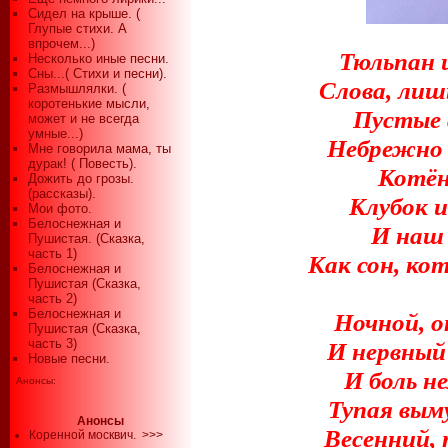
Сидел на крыше. (
Глупые стихи. А
впрочем...)
Тюльпан и
Несколько иные песни.
Сны...( Стихи и песни).
Слова, лиш
Размышлялки. (
коротенькие мысли,
Пустые 
может и не всегда
умные...)
Небрежно
Мне говорила мама, ты
дурак! ( Повесть).
Котён
Дожить до грозы.
(рассказы).
Клубок 
Мои фото.
Белоснежная и
И наш 
Пушистая. (Сказка,
часть 1)
Как сон, к
Белоснежная и
Пушистая (Сказка,
часть 2)
Белоснежная и
Ночной, о
Пушистая (Сказка,
часть 3)
И нервный
Новые песни.
И боль н
Анонсы:
Тупая вым
Анонсы
Весенний, 
Коренной москвич.
>>>