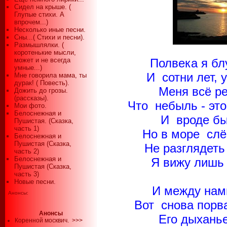
Сидел на крыше. (
Глупые стихи. А
впрочем...)
Несколько иные песни.
Сны...( Стихи и песни).
Размышлялки. (
коротенькие мысли,
может и не всегда
Полвека я бл
умные...)
И сотни лет, 
Мне говорила мама, ты
дурак! ( Повесть).
Меня всё ре
Дожить до грозы.
(рассказы).
Что небыль - это
Мои фото.
Белоснежная и
И вроде бы
Пушистая. (Сказка,
часть 1)
Но в море слё
Белоснежная и
Пушистая (Сказка,
Не разглядеть
часть 2)
Белоснежная и
Я вижу лишь 
Пушистая (Сказка,
часть 3)
Новые песни.
И между нами
Анонсы:
Вот снова порва
Анонсы
Его дыханье
Коренной москвич.
>>>