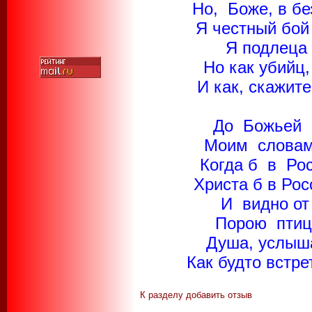
Но, Боже, в бе
Я честный бой
Я подлеца 
Но как убийц
И как, скажит
До Божьей б
Моим словам 
Когда б в Рос
Христа б в Рос
И видно от 
Порою птице
Душа, услыша
Как будто встре
К разделу
добавить отзыв