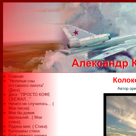
Главная
Колок
"Нелепые сны
отставного пилота"
Автор ори
(Диск)
Диск: "ПРОСТО КОФЕ
СБЕЖАЛ..."
Ничего не случилось... (
Мои песни).
Мне бы домик
маленький...( Мои
стихи).
Родина моя. ( Стихи).
Катюшины стихи.
Ещё немного лирики...