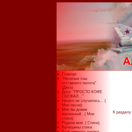
Главная
"Нелепые сны
отставного пилота"
(Диск)
Диск: "ПРОСТО КОФЕ
СБЕЖАЛ..."
Ничего не случилось... (
Мои песни).
Мне бы домик
К разделу
маленький...( Мои
стихи).
Родина моя. ( Стихи).
Катюшины стихи.
Ещё немного лирики...