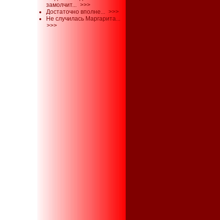
замолчит...
>>>
Достаточно вполне...
>>>
Не случилась Маргарита...
>>>