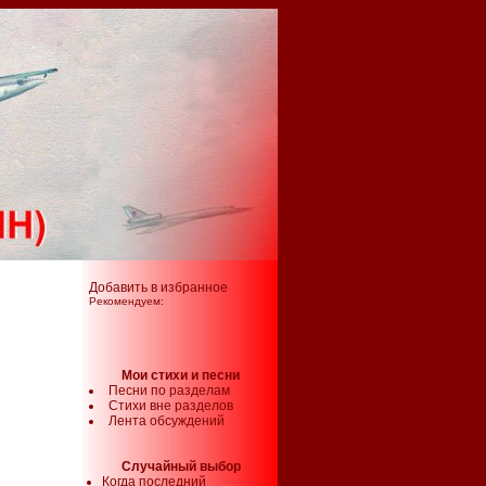
Добавить в избранное
Рекомендуем:
Мои стихи и песни
Песни по разделам
Стихи вне разделов
Лента обсуждений
Случайный выбор
Когда последний