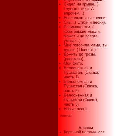
Сидел на крыше. (
Глупые стихи. А
впрочем...)
Несколько иные песни.
Сны...( Стихи и песни).
Размышлялки. (
коротенькие мысли,
может и не всегда
умные...)
Мне говорила мама, ты
дурак! ( Повесть).
Дожить до грозы.
(рассказы).
Мои фото.
Белоснежная и
Пушистая. (Сказка,
часть 1)
Белоснежная и
Пушистая (Сказка,
часть 2)
Белоснежная и
Пушистая (Сказка,
часть 3)
Новые песни.
Анонсы:
Анонсы
Коренной москвич.
>>>