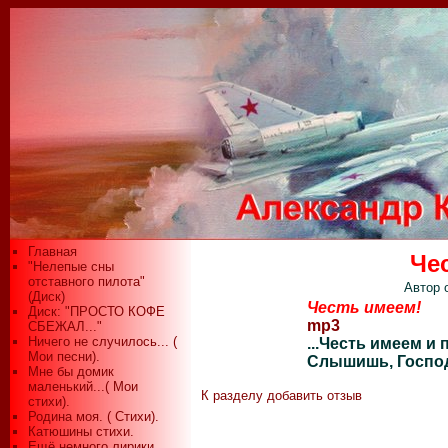
Главная
Че
"Нелепые сны
отставного пилота"
Автор 
(Диск)
Честь имеем!
Диск: "ПРОСТО КОФЕ
mp3
СБЕЖАЛ..."
Ничего не случилось... (
...Честь имеем и 
Мои песни).
Слышишь, Господ
Мне бы домик
маленький...( Мои
К разделу
добавить отзыв
стихи).
Родина моя. ( Стихи).
Катюшины стихи.
Ещё немного лирики...