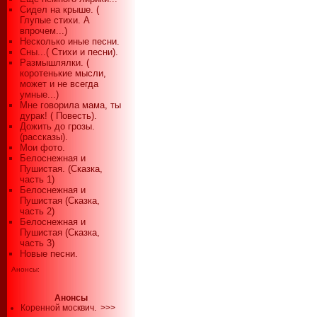
Сидел на крыше. (
Глупые стихи. А
впрочем...)
Несколько иные песни.
Сны...( Стихи и песни).
Размышлялки. (
коротенькие мысли,
может и не всегда
умные...)
Мне говорила мама, ты
дурак! ( Повесть).
Дожить до грозы.
(рассказы).
Мои фото.
Белоснежная и
Пушистая. (Сказка,
часть 1)
Белоснежная и
Пушистая (Сказка,
часть 2)
Белоснежная и
Пушистая (Сказка,
часть 3)
Новые песни.
Анонсы:
Анонсы
Коренной москвич.
>>>