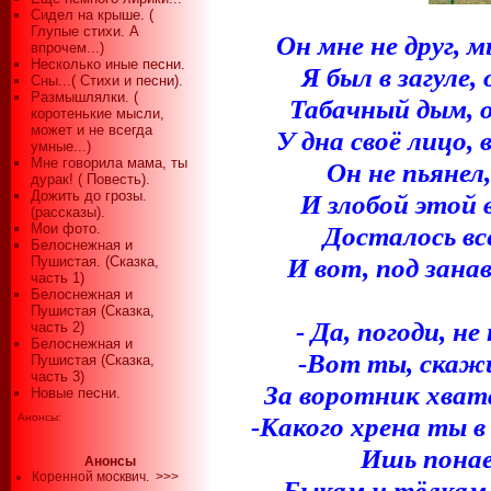
Сидел на крыше. (
Глупые стихи. А
Он мне не друг, 
впрочем...)
Несколько иные песни.
Я был в загуле,
Сны...( Стихи и песни).
Размышлялки. (
Табачный дым, 
коротенькие мысли,
может и не всегда
У дна своё лицо,
умные...)
Мне говорила мама, ты
Он не пьянел
дурак! ( Повесть).
Дожить до грозы.
И злобой этой
(рассказы).
Мои фото.
Досталось вс
Белоснежная и
И вот, под занав
Пушистая. (Сказка,
часть 1)
Белоснежная и
Пушистая (Сказка,
- Да, погоди, не
часть 2)
Белоснежная и
-Вот ты, скажи
Пушистая (Сказка,
часть 3)
За воротник хвата
Новые песни.
Анонсы:
-Какого хрена ты в
Ишь понае
Анонсы
Коренной москвич.
>>>
Быкам и тёлкам