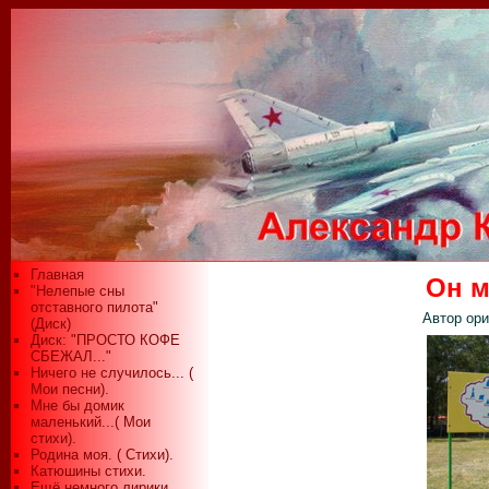
Главная
Он м
"Нелепые сны
отставного пилота"
Автор ори
(Диск)
Диск: "ПРОСТО КОФЕ
СБЕЖАЛ..."
Ничего не случилось... (
Мои песни).
Мне бы домик
маленький...( Мои
стихи).
Родина моя. ( Стихи).
Катюшины стихи.
Ещё немного лирики...