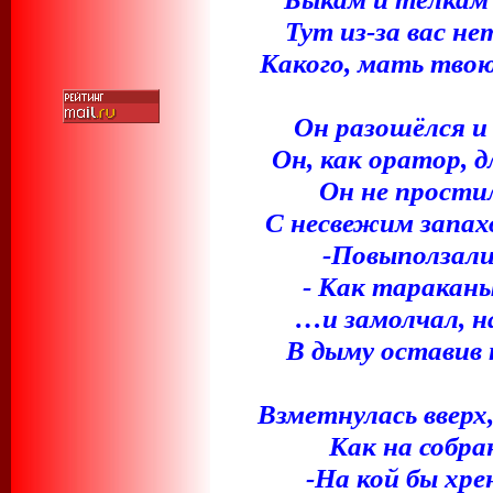
Тут из-за вас н
Какого, мать твою
Он разошёлся и
Он, как оратор, д
Он не простил
С несвежим запах
-Повыползали!
- Как тараканы
…и замолчал, на
В дыму оставив
Взметнулась вверх,
Как на собра
-На кой бы хре