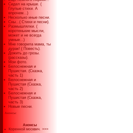
Сидел на крыше. (
Глупые стихи. А
впрочем...)
Несколько иные песни.
Сны...( Стихи и песни).
Размышлялки. (
коротенькие мысли,
может и не всегда
умные...)
Мне говорила мама, ты
дурак! ( Повесть).
Дожить до грозы.
(рассказы).
Мои фото.
Белоснежная и
Пушистая. (Сказка,
часть 1)
Белоснежная и
Пушистая (Сказка,
часть 2)
Белоснежная и
Пушистая (Сказка,
часть 3)
Новые песни.
Анонсы:
Анонсы
Коренной москвич.
>>>