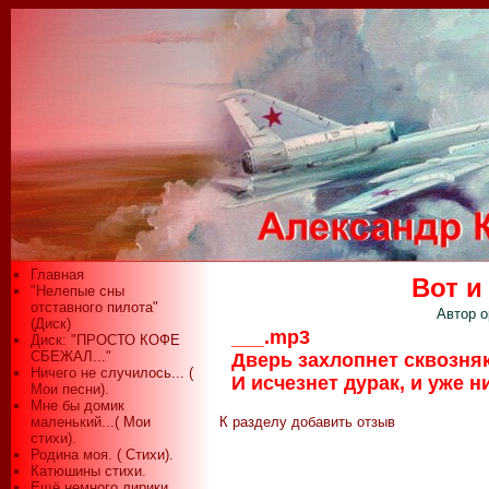
Главная
Вот и
"Нелепые сны
отставного пилота"
Автор о
(Диск)
___.mp3
Диск: "ПРОСТО КОФЕ
СБЕЖАЛ..."
Дверь захлопнет сквозняк,
Ничего не случилось... (
И исчезнет дурак, и уже н
Мои песни).
Мне бы домик
маленький...( Мои
К разделу
добавить отзыв
стихи).
Родина моя. ( Стихи).
Катюшины стихи.
Ещё немного лирики...